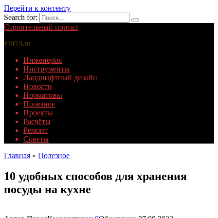
Перейти к контенту
Search for:
Строительный портал
Elit73.ru
Инженерия
Инструменты
Ландшафтный дизайн
Новости
Нормативы
Полезное
Проекты
Расчёты
Ремонт
Советы
Главная
»
Полезное
10 удобных способов для хранения
посуды на кухне