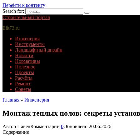
Перейти к контенту
Search for:
Строительный портал
Elit73.ru
Инженерия
Инструменты
Ландшафтный дизайн
Новости
Нормативы
Полезное
Проекты
Расчёты
Ремонт
Советы
Главная
»
Инженерия
Монтаж теплых полов: секреты установ
Автор
Павел
Комментарии
0
Обновлено
20.06.2026
Содержание