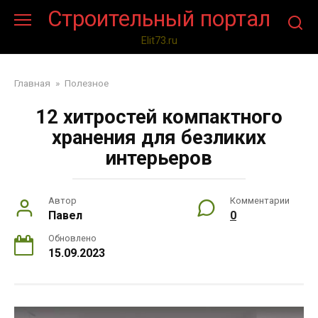
Перейти
Строительный портал
к
контенту
Elit73.ru
Главная
»
Полезное
12 хитростей компактного
хранения для безликих
интерьеров
Автор
Комментарии
Павел
0
Обновлено
15.09.2023