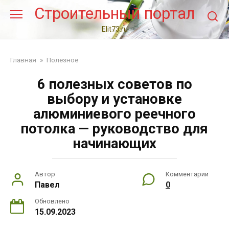
Перейти
Строительный портал
к
контенту
Elit73.ru
Главная
»
Полезное
6 полезных советов по
выбору и установке
алюминиевого реечного
потолка — руководство для
начинающих
Автор
Комментарии
Павел
0
Обновлено
15.09.2023