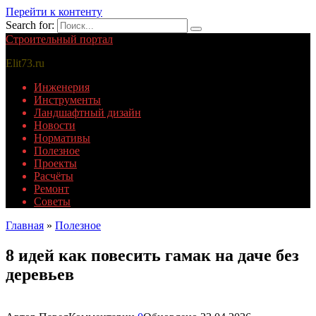
Перейти к контенту
Search for:
Строительный портал
Elit73.ru
Инженерия
Инструменты
Ландшафтный дизайн
Новости
Нормативы
Полезное
Проекты
Расчёты
Ремонт
Советы
Главная
»
Полезное
8 идей как повесить гамак на даче без
деревьев