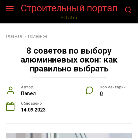
Перейти
Строительный портал
к
контенту
Elit73.ru
Главная
»
Полезное
8 советов по выбору
алюминиевых окон: как
правильно выбрать
Автор
Комментарии
Павел
0
Обновлено
14.09.2023