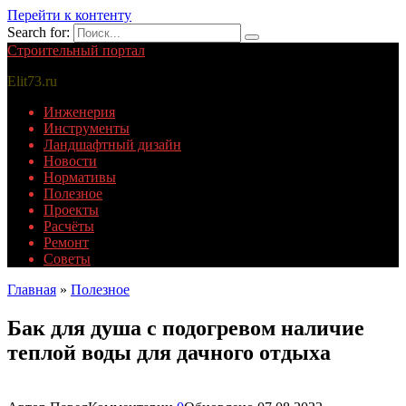
Перейти к контенту
Search for:
Строительный портал
Elit73.ru
Инженерия
Инструменты
Ландшафтный дизайн
Новости
Нормативы
Полезное
Проекты
Расчёты
Ремонт
Советы
Главная
»
Полезное
Бак для душа с подогревом наличие
теплой воды для дачного отдыха