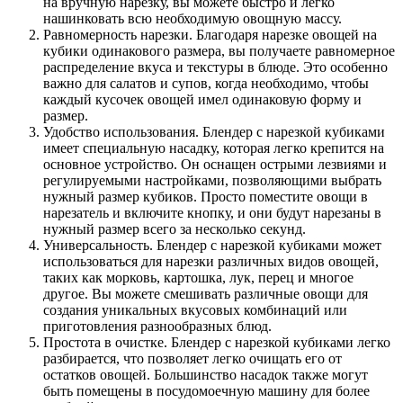
на вручную нарезку, вы можете быстро и легко
нашинковать всю необходимую овощную массу.
Равномерность нарезки. Благодаря нарезке овощей на
кубики одинакового размера, вы получаете равномерное
распределение вкуса и текстуры в блюде. Это особенно
важно для салатов и супов, когда необходимо, чтобы
каждый кусочек овощей имел одинаковую форму и
размер.
Удобство использования. Блендер с нарезкой кубиками
имеет специальную насадку, которая легко крепится на
основное устройство. Он оснащен острыми лезвиями и
регулируемыми настройками, позволяющими выбрать
нужный размер кубиков. Просто поместите овощи в
нарезатель и включите кнопку, и они будут нарезаны в
нужный размер всего за несколько секунд.
Универсальность. Блендер с нарезкой кубиками может
использоваться для нарезки различных видов овощей,
таких как морковь, картошка, лук, перец и многое
другое. Вы можете смешивать различные овощи для
создания уникальных вкусовых комбинаций или
приготовления разнообразных блюд.
Простота в очистке. Блендер с нарезкой кубиками легко
разбирается, что позволяет легко очищать его от
остатков овощей. Большинство насадок также могут
быть помещены в посудомоечную машину для более