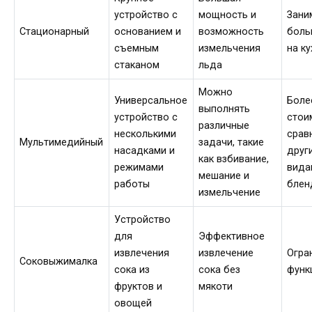
устройство с
мощность и
Зани
Стационарный
основанием и
возможность
боль
съемным
измельчения
на ку
стаканом
льда
Можно
Универсальное
Боле
выполнять
устройство с
стои
различные
несколькими
срав
Мультимедийный
задачи, такие
насадками и
друг
как взбивание,
режимами
вида
мешание и
работы
блен
измельчение
Устройство
для
Эффективное
извлечения
извлечение
Огра
Соковыжималка
сока из
сока без
функ
фруктов и
мякоти
овощей