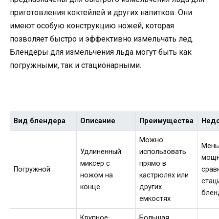
приготовления коктейлей и других напитков. Они
имеют особую конструкцию ножей, которая
позволяет быстро и эффективно измельчать лед.
Блендеры для измельчения льда могут быть как
погружными, так и стационарными.
Вид блендера
Описание
Преимущества
Недо
Можно
Мен
Удлиненный
использовать
мощн
миксер с
прямо в
Погружной
срав
ножом на
кастрюлях или
стац
конце
других
блен
емкостях
Крупное
Большая