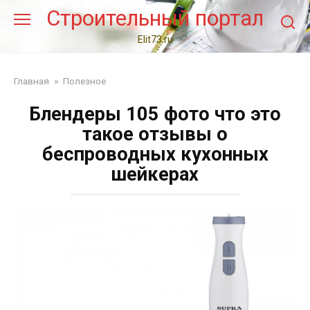
Перейти
Строительный портал
к
контенту
Elit73.ru
Главная
»
Полезное
Блендеры 105 фото что это
такое отзывы о
беспроводных кухонных
шейкерах