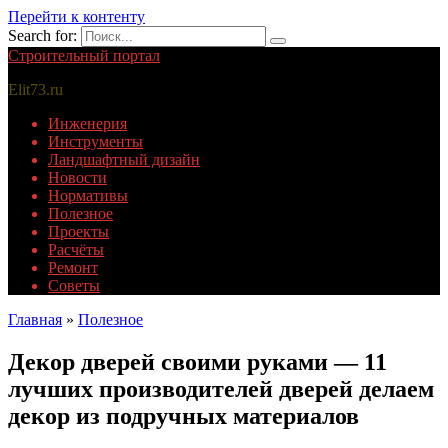
Перейти к контенту
Search for:
Строительный портал
Elit73.ru
Инженерия
Инструменты
Ландшафтный дизайн
Новости
Нормативы
Полезное
Проекты
Расчёты
Ремонт
Советы
Главная
»
Полезное
Декор дверей своими руками — 11
лучших производителей дверей делаем
декор из подручных материалов