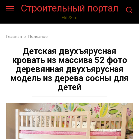
Перейти
Строительный портал
к
контенту
Elit73.ru
Главная
»
Полезное
Детская двухъярусная
кровать из массива 52 фото
деревянная двухъярусная
модель из дерева сосны для
детей