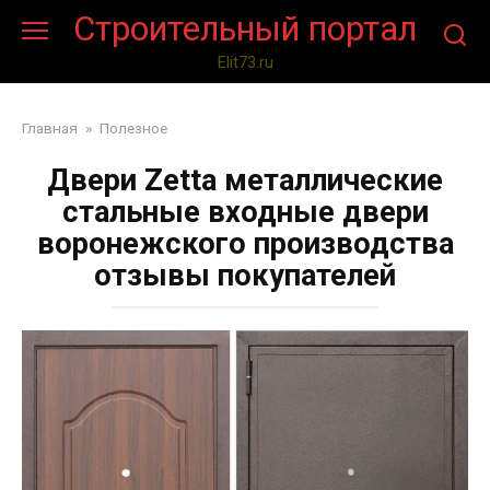
Перейти
Строительный портал
к
контенту
Elit73.ru
Главная
»
Полезное
Двери Zetta металлические
стальные входные двери
воронежского производства
отзывы покупателей