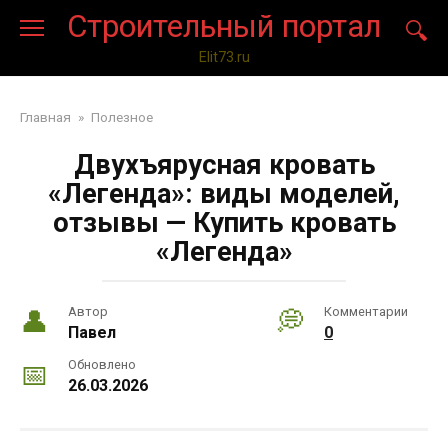
Перейти
Строительный портал
к
контенту
Elit73.ru
Главная
»
Полезное
Двухъярусная кровать
«Легенда»: виды моделей,
отзывы — Купить кровать
«Легенда»
Автор
Комментарии
Павел
0
Обновлено
26.03.2026