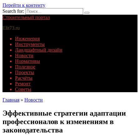
Перейти к контенту
Search for:
Строительный портал
Elit73.ru
Инженерия
Инструменты
Ландшафтный дизайн
Новости
Нормативы
Полезное
Проекты
Расчёты
Ремонт
Советы
Главная
»
Новости
Эффективные стратегии адаптации
профессионалов к изменениям в
законодательства