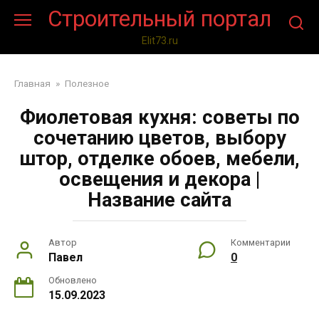
Перейти
Строительный портал
к
контенту
Elit73.ru
Главная
»
Полезное
Фиолетовая кухня: советы по
сочетанию цветов, выбору
штор, отделке обоев, мебели,
освещения и декора |
Название сайта
Автор
Комментарии
Павел
0
Обновлено
15.09.2023