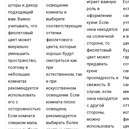
играет важную
Ес
шторы и декор
освещение
роль в
ес
подходящий
комнаты и
оформлении
са
вам. Важно
выберите
кухни. Если
уч
учитывать, что
соответствующие
окна находятся
ра
фиолетовый
оттенки
на солнечной
и 
цвет может
фиолетового
стороне, то
цв
визуально
цвета, которые
фиолетовый
бу
уменьшить
хорошо будут
цвет может
га
пространство,
смотреться как
придавать
со
поэтому в
при
кухне
са
небольших
естественном, так
прохладность и
На
комнатах
и при
свежесть. В
са
рекомендуется
искусственном
случае, если
им
использовать
освещении. Если
окна находятся
ил
его с
комната плохо
с другой
от
осторожностью.
освещена,
стороны,
ис
Если комната
рекомендуется
можно
фи
слишком мала,
выбирать более
использовать
цв