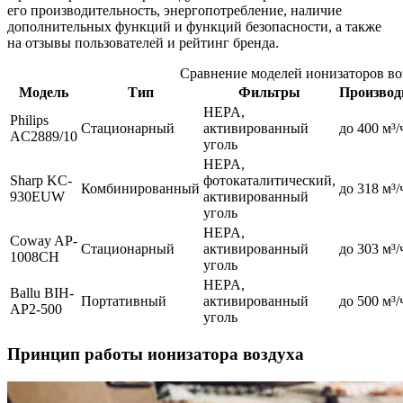
его производительность, энергопотребление, наличие
дополнительных функций и функций безопасности, а также
на отзывы пользователей и рейтинг бренда.
Сравнение моделей ионизаторов во
Модель
Тип
Фильтры
Производ
HEPA,
Philips
Стационарный
активированный
до 400 м³/
AC2889/10
уголь
HEPA,
Sharp KC-
фотокаталитический,
Комбинированный
до 318 м³/
930EUW
активированный
уголь
HEPA,
Coway AP-
Стационарный
активированный
до 303 м³/
1008CH
уголь
HEPA,
Ballu BIH-
Портативный
активированный
до 500 м³/
AP2-500
уголь
Принцип работы ионизатора воздуха