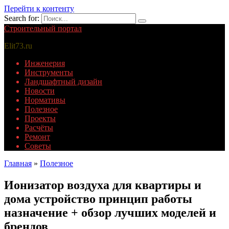
Перейти к контенту
Search for:
Строительный портал
Elit73.ru
Инженерия
Инструменты
Ландшафтный дизайн
Новости
Нормативы
Полезное
Проекты
Расчёты
Ремонт
Советы
Главная
»
Полезное
Ионизатор воздуха для квартиры и
дома устройство принцип работы
назначение + обзор лучших моделей и
брендов