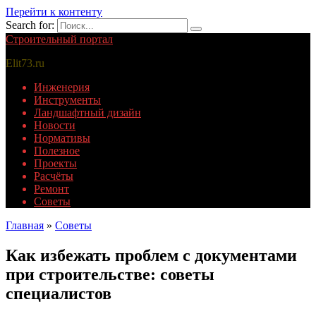
Перейти к контенту
Search for:
Строительный портал
Elit73.ru
Инженерия
Инструменты
Ландшафтный дизайн
Новости
Нормативы
Полезное
Проекты
Расчёты
Ремонт
Советы
Главная
»
Советы
Как избежать проблем с документами
при строительстве: советы
специалистов