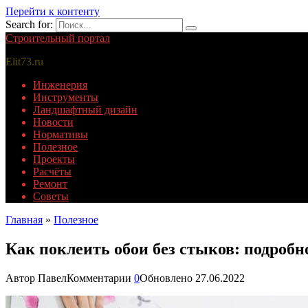
Перейти к контенту
Search for:
Строительный портал
Elit73.ru
Инженерия
Инструменты
Ландшафтный дизайн
Новости
Нормативы
Полезное
Проекты
Расчёты
Ремонт
Советы
Главная
»
Полезное
Как поклеить обои без стыков: подробн
Автор
Павел
Комментарии
0
Обновлено
27.06.2022