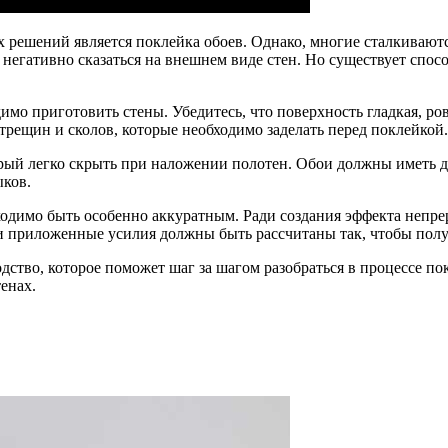
х решений является поклейка обоев. Однако, многие сталкиваю
негативно сказаться на внешнем виде стен. Но существует способ
мо приготовить стены. Убедитесь, что поверхность гладкая, ров
трещин и сколов, которые необходимо заделать перед поклейкой.
торый легко скрыть при наложении полотен. Обои должны иметь д
ыков.
ходимо быть особенно аккуратным. Ради создания эффекта непрер
 и приложенные усилия должны быть рассчитаны так, чтобы пол
водство, которое поможет шаг за шагом разобраться в процессе 
енах.