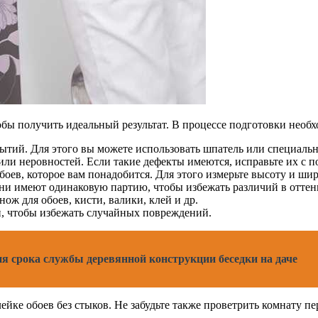
тобы получить идеальный результат. В процессе подготовки нео
рытий. Для этого вы можете использовать шпатель или специаль
или неровностей. Если такие дефекты имеются, исправьте их с
оев, которое вам понадобится. Для этого измерьте высоту и шир
они имеют одинаковую партию, чтобы избежать различий в оттен
нож для обоев, кисти, валики, клей и др.
, чтобы избежать случайных повреждений.
 срока службы деревянной конструкции беседки на даче
ейке обоев без стыков. Не забудьте также проветрить комнату п