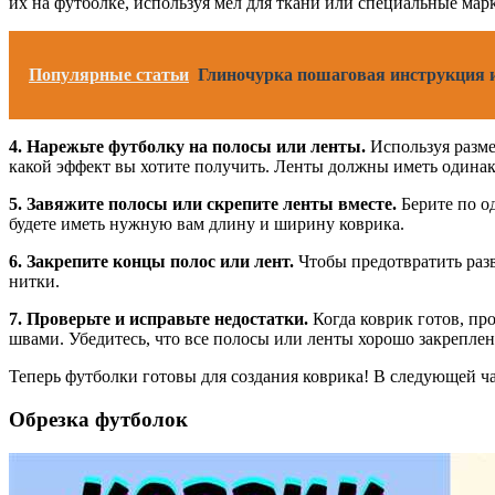
их на футболке, используя мел для ткани или специальные мар
Популярные статьи
Глиночурка пошаговая инструкция и
4. Нарежьте футболку на полосы или ленты.
Используя разме
какой эффект вы хотите получить. Ленты должны иметь одина
5. Завяжите полосы или скрепите ленты вместе.
Берите по од
будете иметь нужную вам длину и ширину коврика.
6. Закрепите концы полос или лент.
Чтобы предотвратить разв
нитки.
7. Проверьте и исправьте недостатки.
Когда коврик готов, пр
швами. Убедитесь, что все полосы или ленты хорошо закреплен
Теперь футболки готовы для создания коврика! В следующей ч
Обрезка футболок