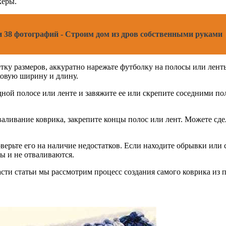
керы.
 38 фотографий - Строим дом из дров собственными руками
тку размеров, аккуратно нарежьте футболку на полосы или лент
ковую ширину и длину.
ной полосе или ленте и завяжите ее или скрепите соседними по
аливание коврика, закрепите концы полос или лент. Можете сде
оверьте его на наличие недостатков. Если находите обрывки ил
ы и не отваливаются.
асти статьи мы рассмотрим процесс создания самого коврика из 