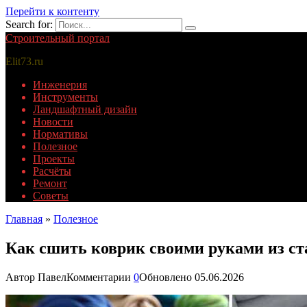
Перейти к контенту
Search for:
Строительный портал
Elit73.ru
Инженерия
Инструменты
Ландшафтный дизайн
Новости
Нормативы
Полезное
Проекты
Расчёты
Ремонт
Советы
Главная
»
Полезное
Как сшить коврик своими руками из с
Автор
Павел
Комментарии
0
Обновлено
05.06.2026