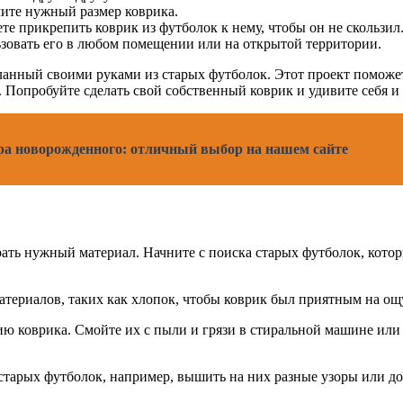
чите нужный размер коврика.
те прикрепить коврик из футболок к нему, чтобы он не скользил
ьзовать его в любом помещении или на открытой территории.
еланный своими руками из старых футболок. Этот проект поможет
. Попробуйте сделать свой собственный коврик и удивите себя 
а новорожденного: отличный выбор на нашем сайте
рать нужный материал. Начните с поиска старых футболок, кот
атериалов, таких как хлопок, чтобы коврик был приятным на ощ
нию коврика. Смойте их с пыли и грязи в стиральной машине ил
старых футболок, например, вышить на них разные узоры или до