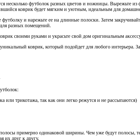
тся несколько футболок разных цветов и ножницы. Вырежьте из 
ившийся коврик будет мягким и уютным, идеальным для домашне
е футболку и нарежьте ее на длинные полоски. Затем закручива
 для разных помещений.
оврик своими руками и украсьте свой дом оригинальным аксесс
 уникальный коврик, который подойдет для любого интерьера. За
к
футболок:
а или трикотажа, так как они легко режутся и не рассыпаются)
 полосы примерно одинаковой ширины. Чем уже будут полосы, те
 их друг к другу.