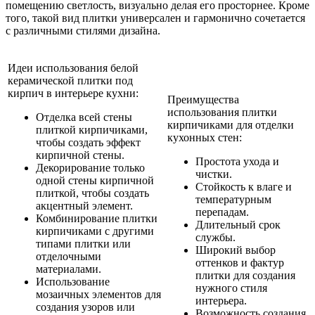
помещению светлость, визуально делая его просторнее. Кроме
того, такой вид плитки универсален и гармонично сочетается
с различными стилями дизайна.
Идеи использования белой
керамической плитки под
кирпич в интерьере кухни:
Преимущества
использования плитки
Отделка всей стены
кирпичиками для отделки
плиткой кирпичиками,
кухонных стен:
чтобы создать эффект
кирпичной стены.
Простота ухода и
Декорирование только
чистки.
одной стены кирпичной
Стойкость к влаге и
плиткой, чтобы создать
температурным
акцентный элемент.
перепадам.
Комбинирование плитки
Длительный срок
кирпичиками с другими
службы.
типами плитки или
Широкий выбор
отделочными
оттенков и фактур
материалами.
плитки для создания
Использование
нужного стиля
мозаичных элементов для
интерьера.
создания узоров или
Возможность создания