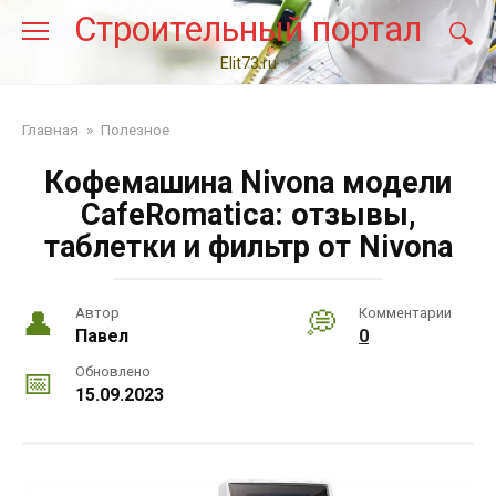
Перейти
Строительный портал
к
контенту
Elit73.ru
Главная
»
Полезное
Кофемашина Nivona модели
CafeRomatica: отзывы,
таблетки и фильтр от Nivona
Автор
Комментарии
Павел
0
Обновлено
15.09.2023