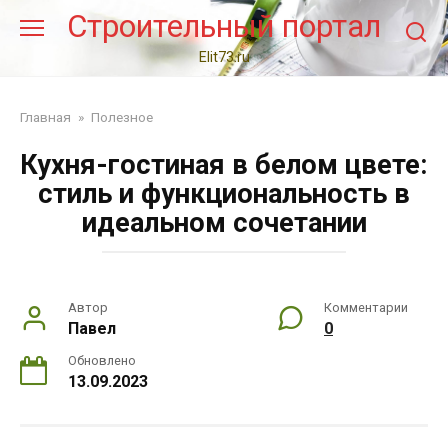
Перейти
Строительный портал
к
контенту
Elit73.ru
Главная
»
Полезное
Кухня-гостиная в белом цвете:
стиль и функциональность в
идеальном сочетании
Автор
Комментарии
Павел
0
Обновлено
13.09.2023