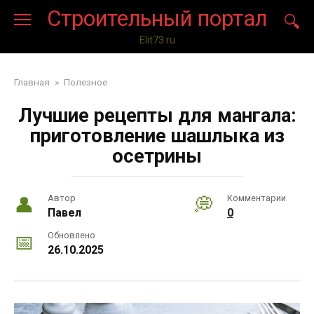
Перейти
Строительный портал
к
контенту
Elit73.ru
Главная
»
Полезное
Лучшие рецепты для мангала:
приготовление шашлыка из
осетрины
Автор
Комментарии
Павел
0
Обновлено
26.10.2025