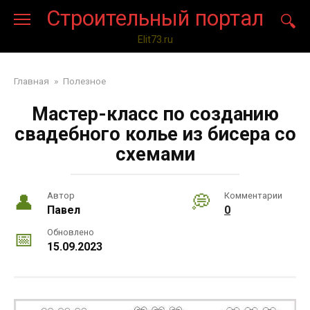
Перейти
Строительный портал
к
контенту
Elit73.ru
Главная
»
Полезное
Мастер-класс по созданию
свадебного колье из бисера со
схемами
Автор
Комментарии
Павел
0
Обновлено
15.09.2023