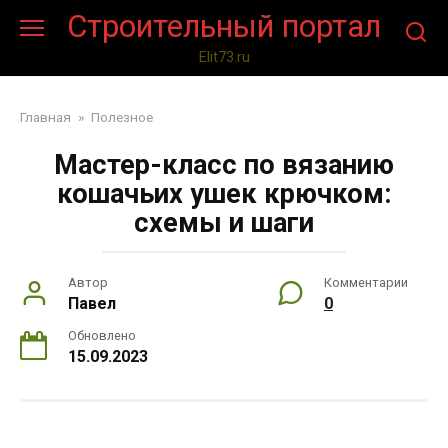
Перейти
Строительный портал
к
контенту
Elit73.ru
Главная
»
Полезное
Мастер-класс по вязанию
кошачьих ушек крючком:
схемы и шаги
Автор
Комментарии
Павел
0
Обновлено
15.09.2023