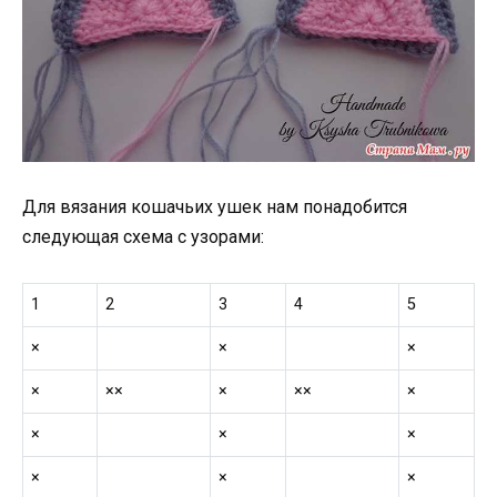
Для вязания кошачьих ушек нам понадобится
следующая схема с узорами:
1
2
3
4
5
×
×
×
×
××
×
××
×
×
×
×
×
×
×