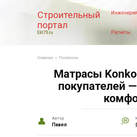
Перейти
к
Строительный
Инженери
контенту
портал
Расчёты
Elit73.ru
Главная
»
Полезное
Матрасы Konko
покупателей —
комфо
Автор
Павел