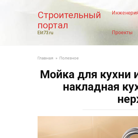
Перейти
к
Строительный
Инженери
контенту
портал
Проекты
Elit73.ru
Главная
»
Полезное
Мойка для кухни 
накладная ку
нер