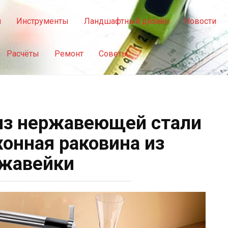
я
Инструменты
Ландшафтный дизайн
Новости
Расчёты
Ремонт
Советы
из нержавеющей стали
хонная раковина из
жавейки