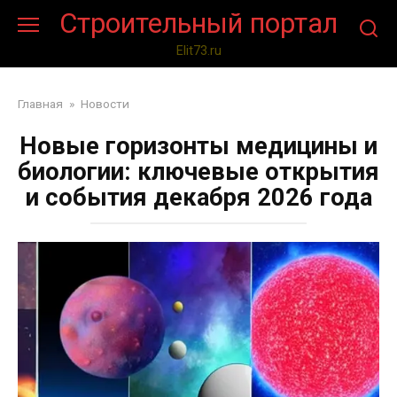
Перейти
Строительный портал
к
контенту
Elit73.ru
Главная
»
Новости
Новые горизонты медицины и
биологии: ключевые открытия
и события декабря 2026 года