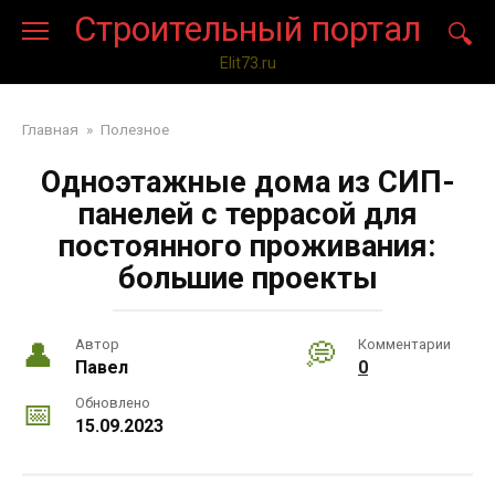
Перейти
Строительный портал
к
контенту
Elit73.ru
Главная
»
Полезное
Одноэтажные дома из СИП-
панелей с террасой для
постоянного проживания:
большие проекты
Автор
Комментарии
Павел
0
Обновлено
15.09.2023