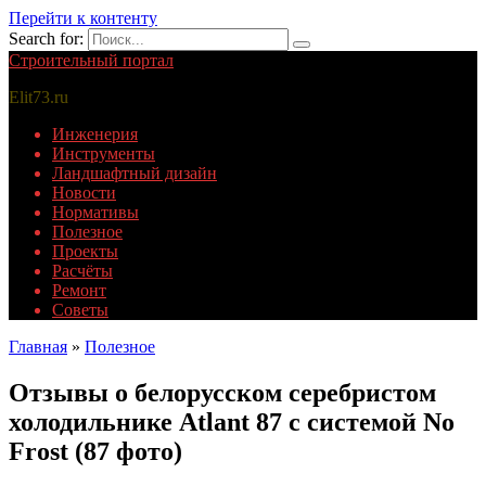
Перейти к контенту
Search for:
Строительный портал
Elit73.ru
Инженерия
Инструменты
Ландшафтный дизайн
Новости
Нормативы
Полезное
Проекты
Расчёты
Ремонт
Советы
Главная
»
Полезное
Отзывы о белорусском серебристом
холодильнике Atlant 87 с системой No
Frost (87 фото)