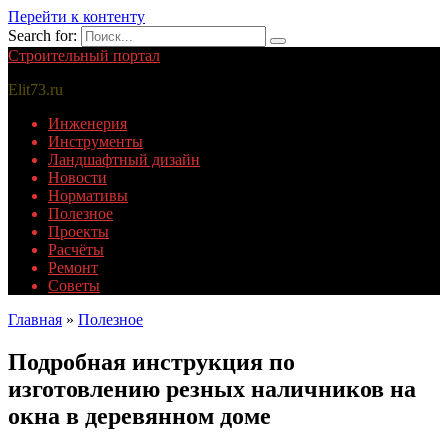
Перейти к контенту
Search for:
Строительный портал
Elit73.ru
Инженерия
Инструменты
Ландшафтный дизайн
Новости
Нормативы
Полезное
Проекты
Расчёты
Ремонт
Советы
Главная
»
Полезное
Подробная инструкция по
изготовлению резных наличников на
окна в деревянном доме