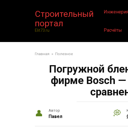
Перейти
к
Строительный
Инженери
контенту
портал
Расчёты
Elit73.ru
Главная
»
Полезное
Погружной блен
фирме Bosch —
сравне
Автор
Павел