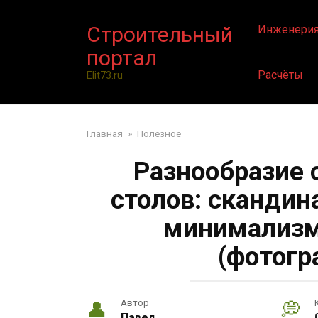
Перейти
к
Строительный
Инженери
контенту
портал
Расчёты
Elit73.ru
Главная
»
Полезное
Разнообразие 
столов: скандина
минимализм,
(фотогр
Автор
Павел