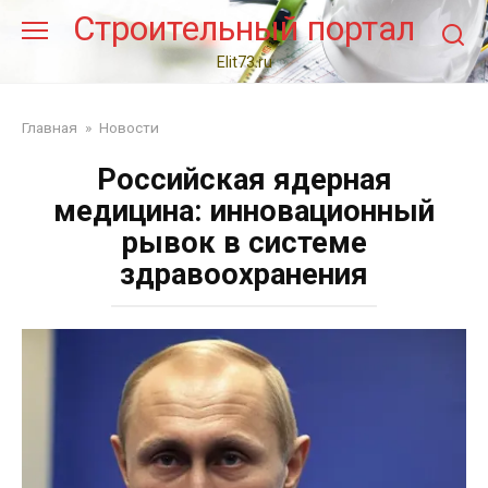
Перейти
Строительный портал
к
контенту
Elit73.ru
Главная
»
Новости
Российская ядерная
медицина: инновационный
рывок в системе
здравоохранения