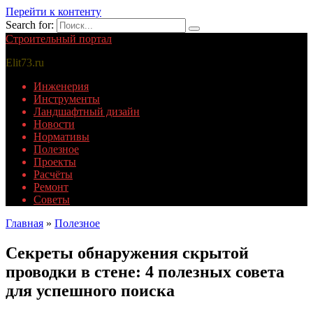
Перейти к контенту
Search for:
Строительный портал
Elit73.ru
Инженерия
Инструменты
Ландшафтный дизайн
Новости
Нормативы
Полезное
Проекты
Расчёты
Ремонт
Советы
Главная
»
Полезное
Секреты обнаружения скрытой
проводки в стене: 4 полезных совета
для успешного поиска