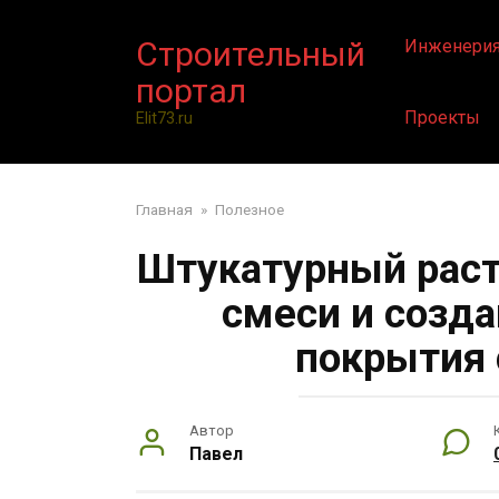
Перейти
к
Строительный
Инженери
контенту
портал
Проекты
Elit73.ru
Главная
»
Полезное
Штукатурный раст
смеси и созд
покрытия 
Автор
Павел