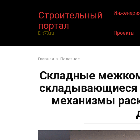
Перейти
к
Строительный
Инженери
контенту
портал
Проекты
Elit73.ru
Главная
»
Полезное
Складные межком
складывающиеся 
механизмы рас