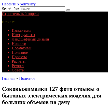
Перейти к контенту
Search for:
Строительный портал
Elit73.ru
Инженерия
Инструменты
Ландшафтный дизайн
Новости
Нормативы
Полезное
Проекты
Расчёты
Ремонт
Советы
Главная
»
Полезное
Соковыжималки 127 фото отзывы о
бытовых электрических моделях для
больших объемов на дачу