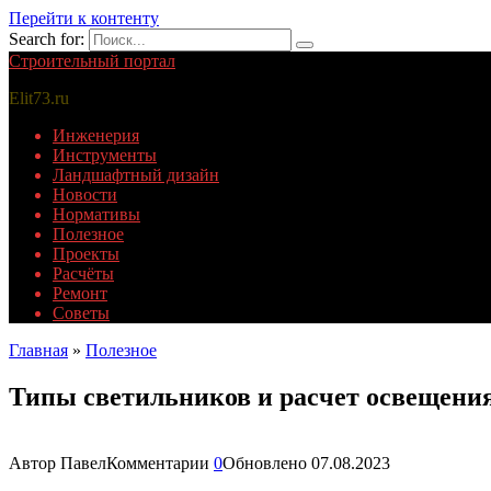
Перейти к контенту
Search for:
Строительный портал
Elit73.ru
Инженерия
Инструменты
Ландшафтный дизайн
Новости
Нормативы
Полезное
Проекты
Расчёты
Ремонт
Советы
Главная
»
Полезное
Типы светильников и расчет освещени
Автор
Павел
Комментарии
0
Обновлено
07.08.2023