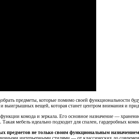
подобрать предметы, которые помимо своей функциональности бу
 и выигрышных вещей, которая станет центром внимания и прид
е функции комода и зеркала. Его основное назначение — хранен
м. Такая мебель идеально подходит для спален, гардеробных ком
ных предметов не только своим функциональным назначением
азличными интерьерными стилями — от классических до соврем