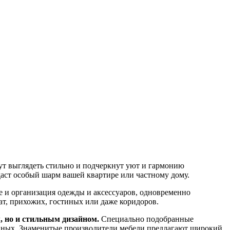
дут выглядеть стильно и подчеркнут уют и гармонию
аст особый шарм вашей квартире или частному дому.
ие и организация одежды и аксессуаров, одновременно
нат, прихожих, гостиных или даже коридоров.
, но и стильным дизайном.
Специально подобранные
енных. Знаменитые производители мебели предлагают широкий