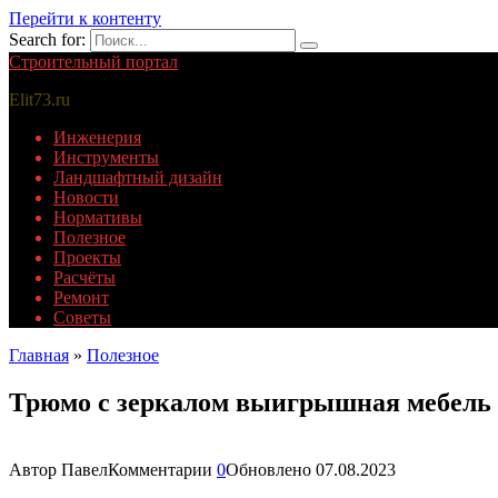
Перейти к контенту
Search for:
Строительный портал
Elit73.ru
Инженерия
Инструменты
Ландшафтный дизайн
Новости
Нормативы
Полезное
Проекты
Расчёты
Ремонт
Советы
Главная
»
Полезное
Трюмо с зеркалом выигрышная мебель 
Автор
Павел
Комментарии
0
Обновлено
07.08.2023