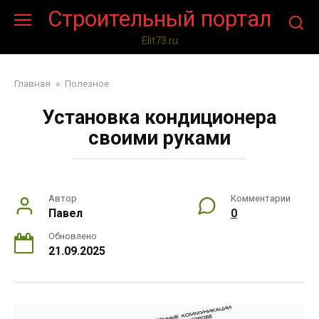
Перейти
Строительный портал
к
контенту
Elit73.ru
Главная
»
Полезное
Установка кондиционера
своими руками
Автор
Комментарии
Павел
0
Обновлено
21.09.2025