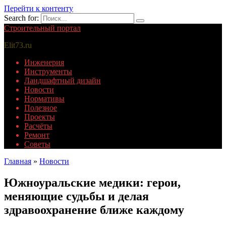
Перейти к контенту
Search for:
Строительный портал
Elit73.ru
Инженерия
Инструменты
Ландшафтный дизайн
Новости
Нормативы
Полезное
Проекты
Расчёты
Ремонт
Советы
Главная
»
Новости
Южноуральские медики: герои,
меняющие судьбы и делая
здравоохранение ближе каждому