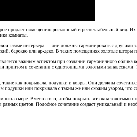
орое придает помещению роскошный и респектабельный вид. Их
ика комнаты.
товой гамме интерьера — они должны гармонировать с другими э
ский, барокко или ар-деко. В таких помещениях золотые шторы п
является важным аспектом при создании гармоничного облика к
или принтом в сочетании с однотонными золотыми занавесками.
, такие как покрывала, подушки и ковры. Они должны сочетатьс
им подушки или покрывала с таким же или схожим узором, что 
омнить о мере. Вместо того, чтобы покрыть все окна золотыми 
и разных цветов. Подобное сочетание создаст уникальный и нео