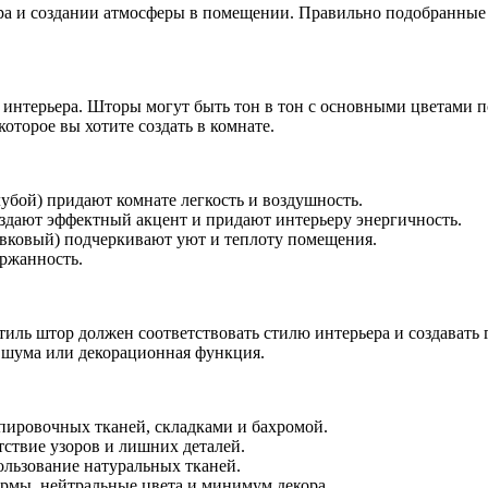
ра и создании атмосферы в помещении. Правильно подобранные
 интерьера. Шторы могут быть тон в тон с основными цветами 
оторое вы хотите создать в комнате.
убой) придают комнате легкость и воздушность.
оздают эффектный акцент и придают интерьеру энергичность.
ивковый) подчеркивают уют и теплоту помещения.
ержанность.
тиль штор должен соответствовать стилю интерьера и создават
т шума или декорационная функция.
пировочных тканей, складками и бахромой.
ствие узоров и лишних деталей.
ользование натуральных тканей.
ормы, нейтральные цвета и минимум декора.