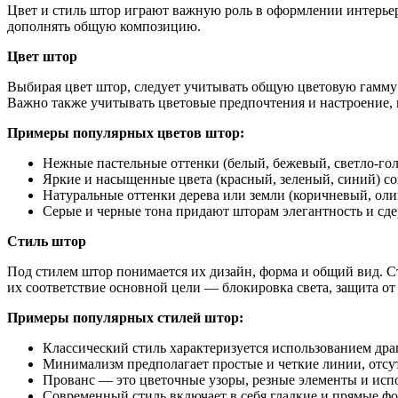
Цвет и стиль штор играют важную роль в оформлении интерье
дополнять общую композицию.
Цвет штор
Выбирая цвет штор, следует учитывать общую цветовую гамму
Важно также учитывать цветовые предпочтения и настроение, к
Примеры популярных цветов штор:
Нежные пастельные оттенки (белый, бежевый, светло-гол
Яркие и насыщенные цвета (красный, зеленый, синий) с
Натуральные оттенки дерева или земли (коричневый, ол
Серые и черные тона придают шторам элегантность и сд
Стиль штор
Под стилем штор понимается их дизайн, форма и общий вид. С
их соответствие основной цели — блокировка света, защита о
Примеры популярных стилей штор:
Классический стиль характеризуется использованием дра
Минимализм предполагает простые и четкие линии, отсут
Прованс — это цветочные узоры, резные элементы и исп
Современный стиль включает в себя гладкие и прямые ф