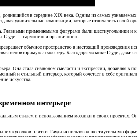
 родившийся в середине XIX века. Одним из самых узнаваемых э
оздавая удивительные композиции, которые отличались своей о
ма. Главными применяемыми фигурами были шестиугольники и кр
ы Гауди — гармонию и органичность.
 превращает обычное пространство в настоящий произведения ис
здавая неповторимую атмосферу. Благодаря мозаике Гауди, даже
рьера. Она стала символом смелости и экспрессии, добавляя в 
менный и стильный интерьер, который сочетает в себе оригинал
ние искусства.
овременном интерьере
альным стилем и использованием мозаики в своих проектах. Он
льших кусочков плитки. Гауди использовал шестиугольную форм