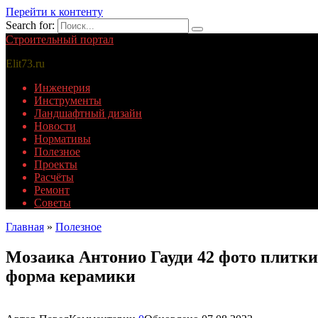
Перейти к контенту
Search for:
Строительный портал
Elit73.ru
Инженерия
Инструменты
Ландшафтный дизайн
Новости
Нормативы
Полезное
Проекты
Расчёты
Ремонт
Советы
Главная
»
Полезное
Мозаика Антонио Гауди 42 фото плитки
форма керамики