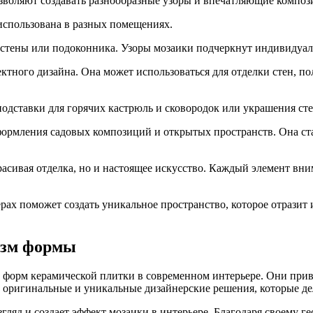
воляют создавать разнообразные узоры и впечатляющие композ
использована в разных помещениях.
 стены или подоконника. Узоры мозаики подчеркнут индивидуал
ктного дизайна. Она может использоваться для отделки стен, п
подставки для горячих кастрюль и сковородок или украшения сте
формления садовых композиций и открытых пространств. Она ст
асивая отделка, но и настоящее искусство. Каждый элемент вни
ах поможет создать уникальное пространство, которое отразит 
изм формы
 форм керамической плитки в современном интерьере. Они при
ь оригинальные и уникальные дизайнерские решения, которые 
ляд и создает эффект мозаики в интерьере. Благодаря своему 