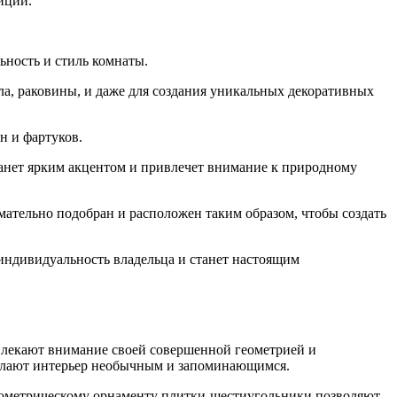
иции.
ьность и стиль комнаты.
ола, раковины, и даже для создания уникальных декоративных
н и фартуков.
анет ярким акцентом и привлечет внимание к природному
мательно подобран и расположен таким образом, чтобы создать
индивидуальность владельца и станет настоящим
влекают внимание своей совершенной геометрией и
делают интерьер необычным и запоминающимся.
геометрическому орнаменту плитки-шестиугольники позволяют