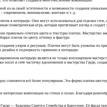
, что позволяет создавать многочисленные комбинации.
ой из-за своей эстетичности и возможности создания уникальны
 – современном, минимализме, винтаже и т. д.
ток в интерьере. Они могут использоваться для отделки стен, 
некая геометрическая игра, которая притягивает взгляд и создае
ие правильно сочетать цвета и текстуры плитки. Мастерство з
орки плиток по цвету, оттенку и фактуре.
 создания узоров и рисунков. Плитки могут быть уложены по пр
 дизайна и подчеркнуть гармонию в интерьере.
временном интерьере является не только воплощением мастерств
ки носит в себе частичку вдохновения и мастерства Гауди, соз
рах становится всё более популярным. Эта форма плитки-шести
и интересные композиции на стенах и полах. Благодаря разноо
 Гауди — Базилика Святого Семейства в Барселоне. Её фасад 