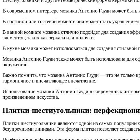
Шестиугольники и другие геометрические формы керамики поз
В современном интерьере мозаика Антонио Гауди может быть 
В гостиной или гостевой комнате она может стать украшением
В ванной комнате мозаика отлично подойдет для создания эффе
элементов, таких как зеркала или полочки.
В кухне мозаика может использоваться для создания стильной 
Мозаика Антонио Гауди также может быть использована для о
окружению.
Важно помнить, что мозаика Антонио Гауди — это не только кр
гармоничное и впечатляющее впечатление.
Использование мозаики Антонио Гауди в современных интерьер
произведением искусства.
Плитки-шестиугольники: перфекцион
Плитки-шестиугольники являются одной из самых популярных
безупречными линиями. Эта форма плитки позволяет создават
Перфекционизм формы плитки-шестиугольников привлекает взг