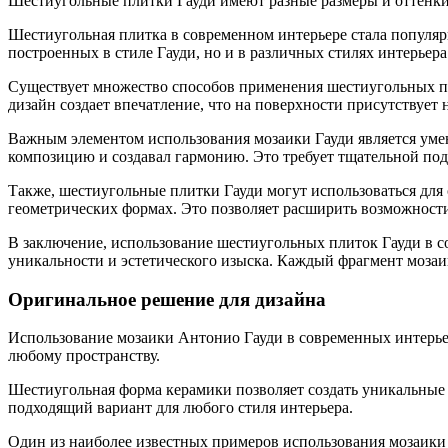
Шестиугольные плитки Гауди имеют разные размеры и оттенки
Шестиугольная плитка в современном интерьере стала популярн
построенных в стиле Гауди, но и в различных стилях интерьера
Существует множество способов применения шестиугольных пли
дизайн создает впечатление, что на поверхности присутствует 
Важным элементом использования мозаики Гауди является умен
композицию и создавал гармонию. Это требует тщательной подб
Также, шестиугольные плитки Гауди могут использоваться для
геометрических формах. Это позволяет расширить возможности
В заключение, использование шестиугольных плиток Гауди в со
уникальности и эстетического изыска. Каждый фрагмент мозаи
Оригинальное решение для дизайна
Использование мозаики Антонио Гауди в современных интерье
любому пространству.
Шестиугольная форма керамики позволяет создать уникальные 
подходящий вариант для любого стиля интерьера.
Один из наиболее известных примеров использования мозаики