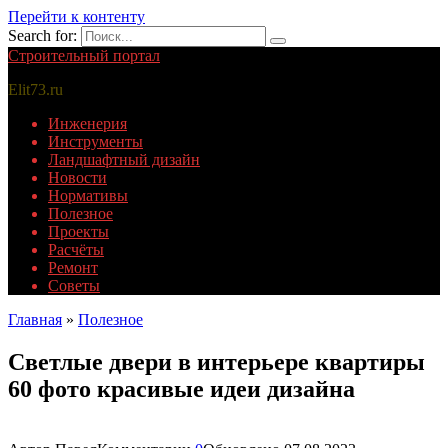
Перейти к контенту
Search for:
Строительный портал
Elit73.ru
Инженерия
Инструменты
Ландшафтный дизайн
Новости
Нормативы
Полезное
Проекты
Расчёты
Ремонт
Советы
Главная
»
Полезное
Светлые двери в интерьере квартиры
60 фото красивые идеи дизайна